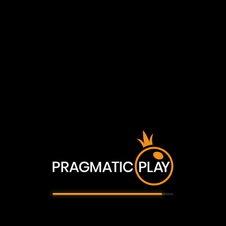
Informații de bază despre
joc
RTP:
96.17%
Conținutul realizat de
Premiile noastre
Pragmatic Play este
destinat persoanelor cu
vârsta de peste 18 ani.
Te rog să confirmi că ai vârsta
legală pentru a continua