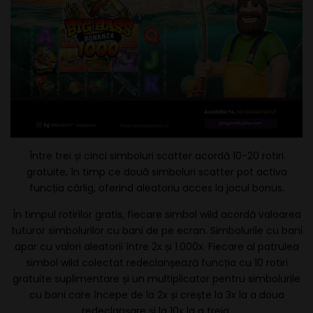
Între trei și cinci simboluri scatter acordă 10-20 rotiri
gratuite, în timp ce două simboluri scatter pot activa
funcția cârlig, oferind aleatoriu acces la jocul bonus.
În timpul rotirilor gratis, fiecare simbol wild acordă valoarea
tuturor simbolurilor cu bani de pe ecran. Simbolurile cu bani
apar cu valori aleatorii între 2x și 1.000x. Fiecare al patrulea
simbol wild colectat redeclanșează funcția cu 10 rotiri
gratuite suplimentare și un multiplicator pentru simbolurile
cu bani care începe de la 2x și crește la 3x la a doua
redeclanșare și la 10x la a treia.