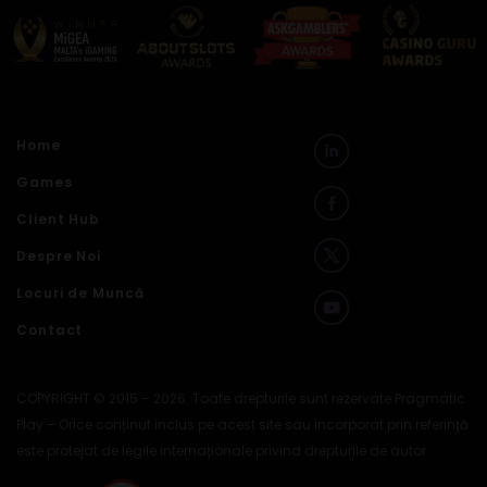
Home
Games
Client Hub
Despre Noi
Locuri de Muncă
Contact
COPYRIGHT © 2015 – 2026. Toate drepturile sunt rezervate Pragmatic
Play – Orice conținut inclus pe acest site sau încorporat prin referință
este protejat de legile internaționale privind drepturile de autor.