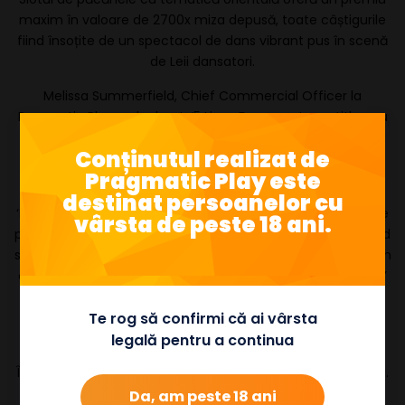
maxim în valoare de 2700x miza depusă, toate câștigurile
fiind însoțite de un spectacol de dans vibrant pus în scenă
de Leii dansatori.
Melissa Summerfield, Chief Commercial Officer la
Pragmatic Play, a declarat: ‘5 Lions Dance este un titlu nou
fantastic în portofoliul nostru de sloturi online, care ne
Conținutul realizat de
ajută să ne îmbogățim oferta de păcănele gratis astfel
Pragmatic Play este
încât să fie pe placul cât mai multor tipuri de jucători.’
destinat persoanelor cu
‘Păstrăm în continuare un ritm impresionant și ambițios de
vârsta de peste 18 ani.
producție a jocurilor, echipa noastră de dezvoltatori reușind
să finalizeze cinci jocuri ca la aparate pe lună. Ne așteptăm
ca 5 Lions Dance să stârnească interesul jucătorilor noștri.’
În prezent, Pragmatic Play produce până la cinci
jocuri ca
Te rog să confirmi că ai vârsta
la aparate
pe lună. De asemenea, furnizorul propune o
legală pentru a continua
gamă largă de jocuri de cazinou tip
Live Casino
și
Bingo
.
Întregul portofoliu de jocuri este integrat într-un singur API.
Da, am peste 18 ani