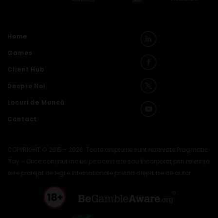
Home
Games
Client Hub
Despre Noi
Locuri de Muncă
Contact
COPYRIGHT © 2015 – 2026. Toate drepturile sunt rezervate Pragmatic
Play – Orice conținut inclus pe acest site sau încorporat prin referință
este protejat de legile internaționale privind drepturile de autor.