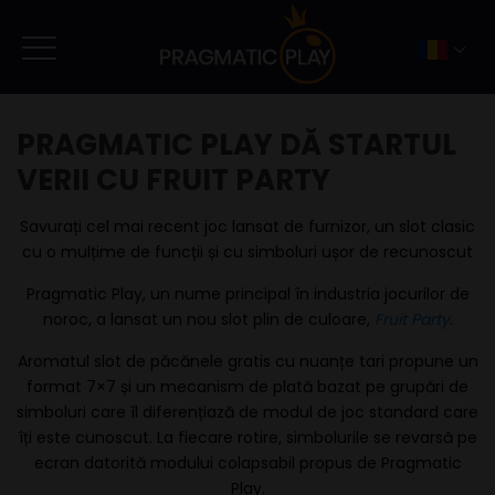
PRAGMATIC PLAY DĂ STARTUL
VERII CU FRUIT PARTY
Savurați cel mai recent joc lansat de furnizor, un slot clasic
cu o mulțime de funcții și cu simboluri ușor de recunoscut
Pragmatic Play, un nume principal în industria jocurilor de
noroc, a lansat un nou slot plin de culoare,
Fruit Party
.
Aromatul slot de păcănele gratis cu nuanțe tari propune un
format 7×7 și un mecanism de plată bazat pe grupări de
simboluri care îl diferențiază de modul de joc standard care
îți este cunoscut. La fiecare rotire, simbolurile se revarsă pe
ecran datorită modului colapsabil propus de Pragmatic
Play.