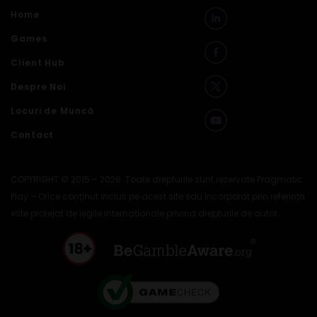
Home
Games
Client Hub
Despre Noi
Locuri de Muncă
Contact
COPYRIGHT © 2015 – 2026. Toate drepturile sunt rezervate Pragmatic
Play – Orice conținut inclus pe acest site sau încorporat prin referință
este protejat de legile internaționale privind drepturile de autor.