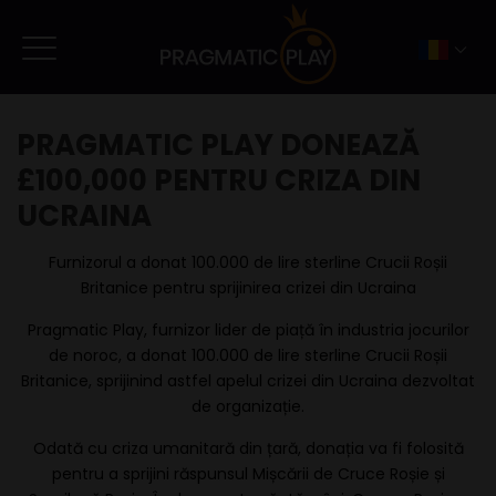
PRAGMATIC PLAY DONEAZĂ
£100,000 PENTRU CRIZA DIN
UCRAINA
Furnizorul a donat 100.000 de lire sterline Crucii Roșii
Britanice pentru sprijinirea crizei din Ucraina
Pragmatic Play, furnizor lider de piață în industria jocurilor
de noroc, a donat 100.000 de lire sterline Crucii Roșii
Britanice, sprijinind astfel apelul crizei din Ucraina dezvoltat
de organizație.
Odată cu criza umanitară din țară, donația va fi folosită
pentru a sprijini răspunsul Mișcării de Cruce Roșie și