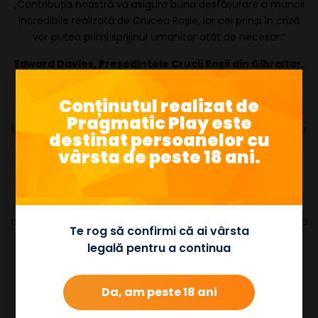
„Contribuția noastră va asigura buna desfășurare a muncii
incredibile realizată de Crucea Roșie, iar cei prinși în criză
vor putea primi sprijinul umanitar atât de necesar.”
Edward Davies, Președintele Crucii Roșii din Gibraltar
,
a adăugat: „Munca noastră este vitală, deoarece căutăm
să îi ajutăm pe cei nevoiași și, prin ajutorul financiar din
Conținutul realizat de
partea celor de la Pragmatic Play, putem face diferența.
Pragmatic Play este
Suntem incredibil de recunoscători pentru această donație
destinat persoanelor cu
și dorim să mulțumim echipei Pragmatic Play pentru
vârsta de peste 18 ani.
implicare.”
În prezent, Pragmatic Play produce până la cinci titluri noi
de
sloturi de păcănele gratis
pe lună, oferind și
jocuri de
cazinou live
,
Sporturi Virtuale
și mai multe variante
bingo
ca
Te rog să confirmi că ai vârsta
parte a portofoliului său cu mai multe produse, disponibil
legală pentru a continua
printr-un singur API.
18+ | JocResponsabil.ro
Da, am peste 18 ani