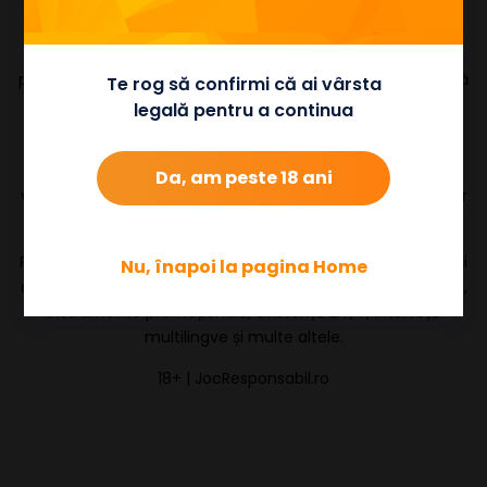
sportului cea mai bună experiență posibilă de pariuri și
jocuri, iar parteneriatul cu Pragmatic Play reprezintă o
etapă importantă pentru noi. Lansarea propriului nostru
pachet de jocuri Live Casino complet personalizat ne oferă
Te rog să confirmi că ai vârsta
instrumentele necesare pentru a atrage jucătorii într-un
legală pentru a continua
mod autentic pentru marca Midnite.
„Designul, calitatea și funcționalitatea acestor jocuri
Da, am peste 18 ani
vorbesc de la sine și suntem încântați să oferim jucătorilor
noștri un nou nivel de divertisment captivant.”
Pragmatic Play oferă o serie de funcții pentru partenerii săi
Nu, înapoi la pagina Home
din secțiunea Live Casino, inclusiv tehnologia Smart Studio,
instrumente promoționale, asistență 24/7, interfețe
multilingve și multe altele.
18+ | JocResponsabil.ro