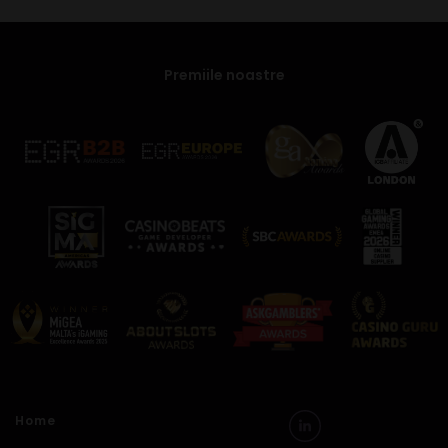
Premiile noastre
Home