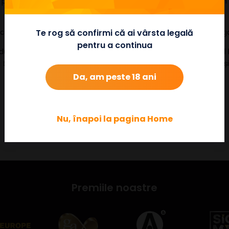
e piață din Africa de Sud prin CDP Gaming Technologies. Suntem
operator care va oferi conținutul lor jucătorilor din regiune.”
ca scop oferirea de jocuri inovative în industria înfloritoare de g
Te rog să confirmi că ai vârsta legală
pentru a continua
duce până la cinci sloturi de
păcănele gratis
pe lună, portofoliul 
i timp, furnizorul oferă și jocuri de cazinou
Live Casino
, precum ș
Da, am peste 18 ani
18+ | JocResponsabil.ro
Nu, înapoi la pagina Home
Premiile noastre