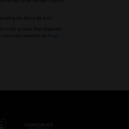
 încântați că ne-au ales ca prim
ambling din Africa de Sud.”
lor multi-produs fiind disponibil
i mai multe variante de
Bingo
.