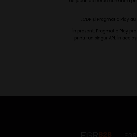
de jocuri de noroc care intră p
„CDP și Pragmatic Play au 
În prezent, Pragmatic Play pro
printr-un singur API. În acelaș