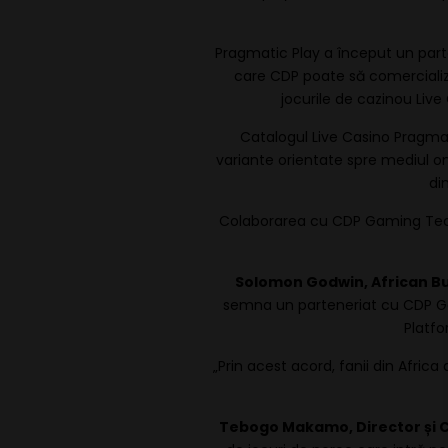
Pragmatic Play a început un part
care CDP poate să comercialize
jocurile de cazinou Live 
Catalogul Live Casino Pragmati
variante orientate spre mediul onl
di
Colaborarea cu CDP Gaming Techn
Solomon Godwin, African Bu
semna un parteneriat cu CDP Gam
Platfo
„Prin acest acord, fanii din Afric
Tebogo Makamo, Director și 