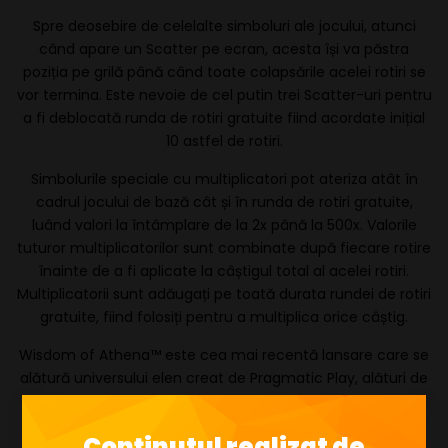
Spre deosebire de celelalte simboluri ale jocului, atunci
când apare un Scatter pe ecran, acesta își va păstra
poziția pe grilă până când toate colapsările acelei rotiri se
vor termina. Este nevoie de cel putin trei Scatter-uri pentru
a fi deblocată runda de rotiri gratuite fiind acordate inițial
10 astfel de rotiri.
Simbolurile speciale cu multiplicatori pot ateriza atât în
cadrul jocului de bază cât și în runda de rotiri gratuite,
luând valori la întâmplare de la 2x până la 500x. Valorile
tuturor multiplicatorilor sunt combinate după fiecare rotire
înainte de a fi aplicate la câștigul total al acelei rotiri.
Multiplicatorii sunt adăugați pe toată durata rundei de rotiri
gratuite, fiind folosiți pentru a multiplica orice câștig.
Wisdom of Athena™ este cea mai recentă lansare care se
alătură universului elen creat de Pragmatic Play, alături de
titlurile de succes
Gates of Olympus™
și
Zeus vs Hades –
Gods of War™
.
Conținutul realizat de