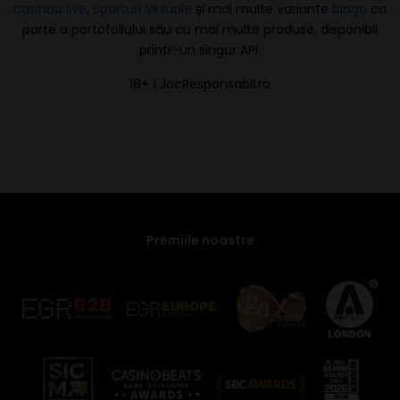
cazinou live
,
Sporturi Virtuale
și mai multe variante
bingo
ca
parte a portofoliului său cu mai multe produse, disponibil
printr-un singur API.
18+ | JocResponsabil.ro
Premiile noastre