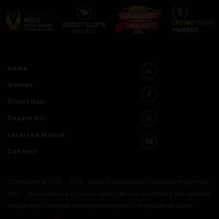
Home
Games
Client Hub
Despre Noi
Locuri de Muncă
Contact
COPYRIGHT © 2015 – 2026. Toate drepturile sunt rezervate Pragmatic
Play – Orice conținut inclus pe acest site sau încorporat prin referință
este protejat de legile internaționale privind drepturile de autor.