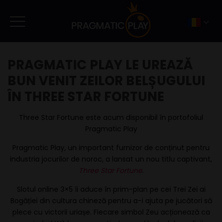
PRAGMATIC PLAY LE UREAZĂ
BUN VENIT ZEILOR BELȘUGULUI
ÎN THREE STAR FORTUNE
Three Star Fortune este acum disponibil în portofoliul
Pragmatic Play
Pragmatic Play, un important furnizor de conținut pentru
industria jocurilor de noroc, a lansat un nou titlu captivant,
Three Star Fortune
.
Slotul online 3×5 îi aduce în prim-plan pe cei Trei Zei ai
Bogăției din cultura chineză pentru a-i ajuta pe jucători să
plece cu victorii uriașe. Fiecare simbol Zeu acționează ca