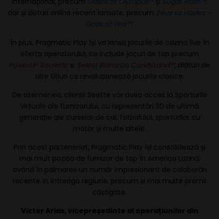
internațional, precum
Gates of Olympus™
și
Sugar Rush™
,
dar și sloturi online recent lansate, precum
Zeus vs Hades –
Gods of War™
.
În plus, Pragmatic Play își va lansa jocurile de cazino live în
oferta operatorului, ce include jocuri de top precum
PowerUP Roulette
și
Sweet Bonanza CandyLand™
, alături de
alte titluri ce revoluționează jocurile clasice.
De asemenea, clienții Beette vor avea acces la Sporturile
Virtuale ale furnizorului, cu reprezentări 3D de ultimă
generație ale curselor de cai, fotbalului, sporturilor cu
motor și multe altele.
Prin acest parteneriat, Pragmatic Play își consolidează și
mai mult poziția de furnizor de top în America Latină,
având în palmares un număr impresionant de colaborări
recente în întreaga regiune, precum și mai multe premii
câștigate.
Victor Arias, vicepreședinte al operațiunilor din