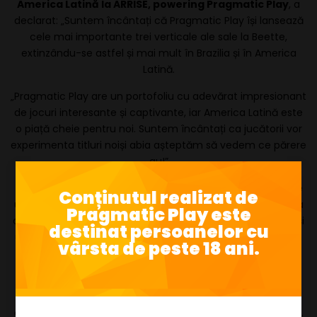
America Latină la ARRISE, powering Pragmatic Play
, a
declarat: „Suntem încântați că Pragmatic Play își lansează
cele mai importante trei verticale ale sale la Beette,
extinzându-se astfel și mai mult în Brazilia și în America
Latină.
„Pragmatic Play are un portofoliu cu adevărat impresionant
de jocuri interesante și captivante, iar America Latină este
o piață cheie pentru noi. Suntem încântați ca jucătorii vor
experimenta titluri noiși abia așteptăm să vedem ce părere
au!”
Un reprezentant Beette
a adăugat: „Pragmatic Play are
Conținutul realizat de
unele dintre cele mai mari colecții de sloturi tip jocuri ca la
Pragmatic Play este
aparate din industrie, cu un portofoliu de titluri aclamate și
destinat persoanelor cu
ușor de recunoscut, pe care abia așteptăm să le aducem
vârsta de peste 18 ani.
la Beette.
„Este un brand care a făcut deja pași impresionanți în
America Latină, așa că suntem încântați să fim parteneri
cu Pragmatic Play și să contribuim la succesul lor pe piață.