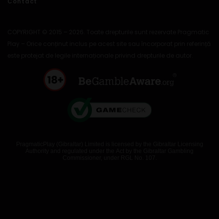
Contact
COPYRIGHT © 2015 – 2026. Toate drepturile sunt rezervate Pragmatic
Play – Orice conținut inclus pe acest site sau încorporat prin referință
este protejat de legile internaționale privind drepturile de autor.