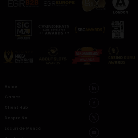
Home
Games
Client Hub
Despre Noi
Locuri de Muncă