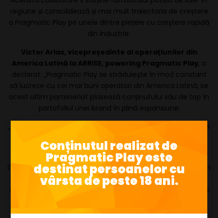
Această colaborare îi susține furnizorului poziția de lider în
regiune și consolidează și mai mult traiectoria de creștere
a Pragmatic Play pe unele dintre piețele cu creștere rapidă
din industrie.
Victor Arias, vicepreședinte al operațiunilor din
America Latină la ARRISE, powering Pragmatic Play
, a
declarat: „Pragmatic Play se străduiește în mod constant
să lucreze cu cei mai buni operatori din America Latină, iar
acest ultim parteneriat plasează conținutului său de top în
portofoliul unei brand în plină expansiune.
„Cu unul dintre cele mai diverse portofolii din industrie care
asigură noi puncte de vânzare, suntem încântați să
Conținutul realizat de
semnăm această colaborare.”
Pragmatic Play este
destinat persoanelor cu
Gabriela Valarino, vicepreședinte al operațiunilor la Lígalo en
vârsta de peste 18 ani.
Línea, a adăugat: „Pentru noi, este incredibil de important
să asigurăm cele mai bune studiouri de cazino live și jocuri
pentru a satisface așteptările clienților noștri exigenți, iar
acest nou parteneriat va aduce valoare considerabilă