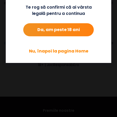
ofertei noastre. Conținutul Pragmatic Play este de neegalat
Te rog să confirmi că ai vârsta
și extrem de popular pe piețele pe care operăm, așa că
legală pentru a continua
semnarea acestei colaborări reprezintă o evoluție cheie
pentru noi.”
Da, am peste 18 ani
În prezent, Pragmatic Play produce până la opt titluri noi
de
sloturi de păcănele gratis
pe lună, oferind și
jocuri de
cazinou live
,
Sporturi Virtuale
și mai multe variante
bingo
ca
parte a portofoliului său cu mai multe produse, disponibil
Nu, înapoi la pagina Home
printr-un singur API.
18+ | JocResponsabil.ro
Premiile noastre