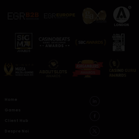
Home
Games
Client Hub
Despre Noi