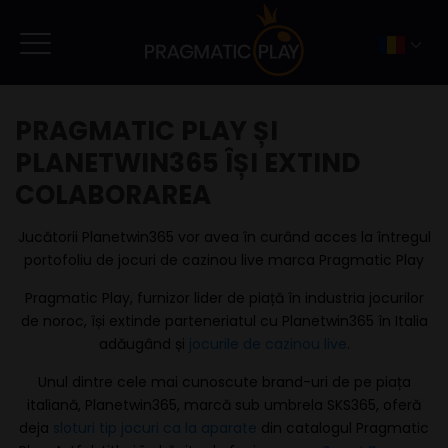
PRAGMATIC PLAY ȘI
PLANETWIN365 ÎȘI EXTIND
COLABORAREA
Jucătorii Planetwin365 vor avea în curând acces la întregul
portofoliu de jocuri de cazinou live marca Pragmatic Play
Pragmatic Play, furnizor lider de piață în industria jocurilor
de noroc, își extinde parteneriatul cu Planetwin365 în Italia
adăugând și
jocurile de cazinou live
.
Unul dintre cele mai cunoscute brand-uri de pe piața
italiană, Planetwin365, marcă sub umbrela SKS365, oferă
deja
sloturi tip jocuri ca la aparate
din catalogul Pragmatic