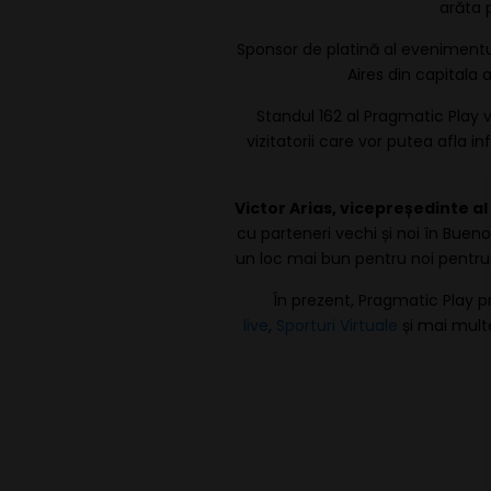
arăta 
Sponsor de platină al evenimentulu
Aires din capitala 
Standul 162 al Pragmatic Play 
vizitatorii care vor putea afla in
Victor Arias, vicepreședinte al
cu parteneri vechi și noi în Buen
un loc mai bun pentru noi pentru 
În prezent, Pragmatic Play p
live
,
Sporturi Virtuale
și mai mult