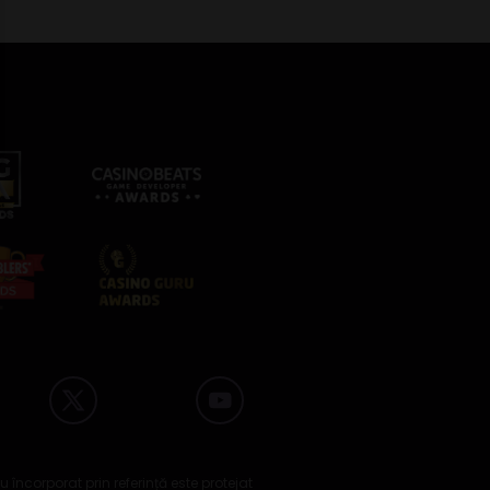
încorporat prin referință este protejat