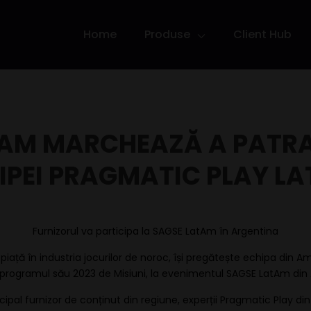
Home
Produse
Client Hub
AM MARCHEAZĂ A PATRA
IPEI PRAGMATIC PLAY L
Furnizorul va participa la SAGSE LatAm în Argentina
e piață în industria jocurilor de noroc, își pregătește echipa din
n programul său 2023 de Misiuni, la evenimentul SAGSE LatAm din 
ipal furnizor de conținut din regiune, experții Pragmatic Play di