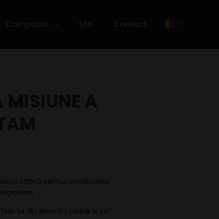
Compania
Știri
Contact
 MISIUNE A
ATAM
 America Latină pentru următoarea
Argentina.
n hub-ul din America Latină le vor