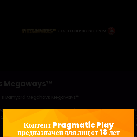
ys Megaways™
ме в Barnyard Megahays Megaways™.
кукурузные поля, а дружелюбные фермеры, а также их животные,
азмеры барабанов в качестве высокооплачиваемых символов. 
Контент Pragmatic Play
ь выигрышные комбинации, которые затем удаляются из игры с
предназначен для лиц от 18 лет
ют в игре и содержат функцию случайности, которая будет при