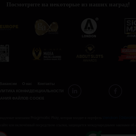
Посмотрите на некоторые из наших наград!
Вакансии
О нас
Контакты
ЛИТИКА КОНФИДЕНЦИАЛЬНОСТИ
АНИЯ ФАЙЛОВ COOKIE
адлежат компании Pragmatic Play, которая входит в портфель
Veridian (Gibralta
сайте или включённый посредством ссылки, защищается международными законами об а