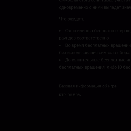
одновременно с ними выпадет знач
Что ожидать:
Одно или два бесплатных враще
раундов соответственно.
Во время бесплатных вращений
без использования символа сбора.
Дополнительные бесплатные иг
бесплатных вращения, либо 10 бе
Базовая информация об игре
RTP:
96.50%