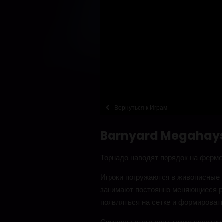
Вернуться к Играм
Barnyard Megaha
Торнадо наводят порядок на фер
Игроки погружаются в живописные 
занимают постоянно меняющиеся р
появляться на сетке и формироват
Символы стога сена также участву