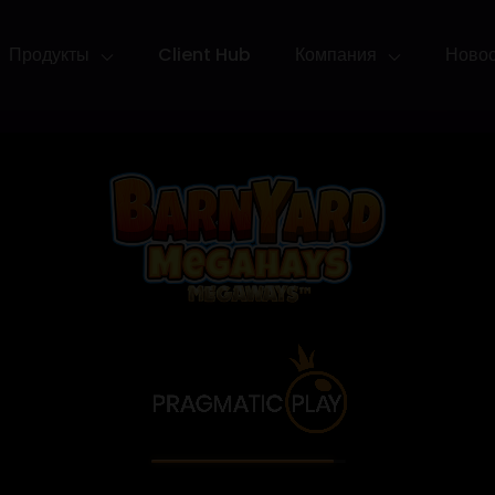
Продукты
Client Hub
Компания
Ново