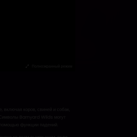
Полноэкранный режим
 включая коров, свиней и собак,
Символы Barnyard Wilds могут
 помощью функции падений.
менена ко всем выигрышам, если