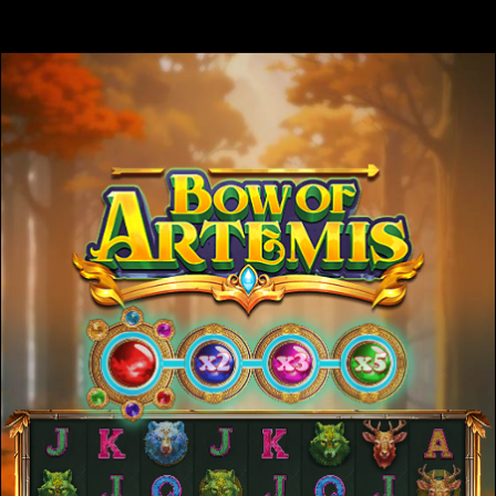
поля и заполнение его новыми значками.
Чего следует ожидать:
Выигрышные символы от выпадений и модификаторов
собираются в счётчике.
Когда счётчик заполняется, активизируется функция
Охоты первого уровня с общим множителем 1x, 2x, 3x или
5x, в зависимости от того, сколько выигрышных символов
было собрано.
Во время Охоты все специальные функции вращения
будут гарантированно задействованы минимум один раз за
уровень. Игрокам доступно пять уровней с возрастанием
общего множителя на +1x, +2x, +3x или +5x после каждого
уровня.
Базовая информация об
игре