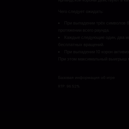
Чего следует ожидать:
При выпадении трёх символов б
протяжении всего раунда.
Каждые следующие один, два ил
бесплатных вращений.
При выпадении 10 корон активиз
При этом максимальный выигрыш м
Базовая информация об игре
RTP:
96.52%