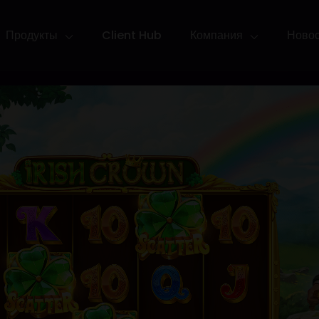
Продукты
Client Hub
Компания
Ново