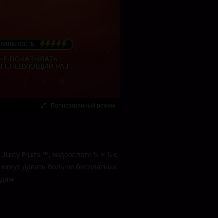
Полноэкранный режим
uicy Fruits ™, видеослоте 5 × 5 с
ы могут давать больше бесплатных
едам.