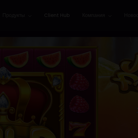
Продукты
Client Hub
Компания
Ново