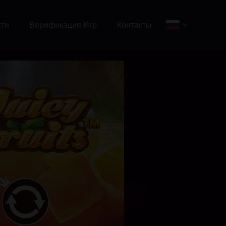
сти
Верификация Игр
Контакты