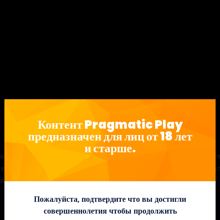
Контент Pragmatic Play
предназначен для лиц от 18 лет
и старше.
йских сказок в Lady of the Moon — 5-ти барабанном, 13-ти ли
 выиграть до 3300 бонусных очков, или рискните в раунде бесп
ий.
Пожалуйста, подтвердите что вы достигли
совершеннолетия чтобы продолжить