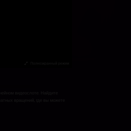
Полноэкранный режим
нейном видеослоте. Найдите
латных вращений, где вы можете