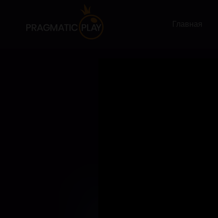
Главная