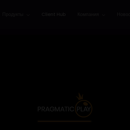
Продукты
Client Hub
Компания
Ново