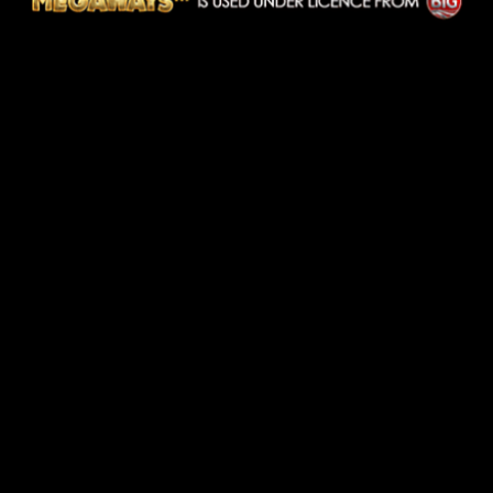
Home
Игры
Client Hub
Вакансии
О нас
Контакты
УСЛОВИЯ ИСПОЛЬЗОВАНИЯ
ПОЛИТИКА КОНФИДЕНЦИАЛЬНОСТИ
ПОЛИТИКА ИСПОЛЬЗОВАНИЯ
ФАЙЛОВ COOKIE
COPYRIGHT © 2015–2026. Все права принадлежат компании Pragmatic
Play, которая входит в портфель
Veridian (Gibraltar) Limited
. Любой контент,