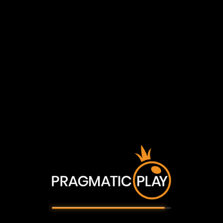
Посмотрите на некоторые из наших наград!
Контент Pragmatic Play
предназначен для лиц от 18
лет и старше.
Пожалуйста, подтвердите что вы
достигли совершеннолетия чтобы
продолжить