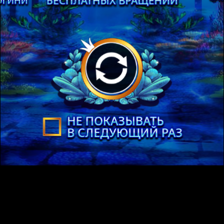
Да, мне 18 лет или больше
Нет, вернуться обратно
Home
Игры
Client Hub
Вакансии
О нас
Контакты
УСЛОВИЯ ИСПОЛЬЗОВАНИЯ
ПОЛИТИКА КОНФИДЕНЦИАЛЬНОСТИ
ПОЛИТИКА ИСПОЛЬЗОВАНИЯ
ФАЙЛОВ COOKIE