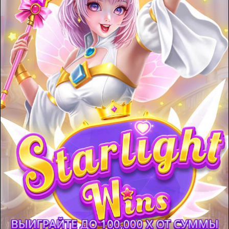
При выпадении трёх символов Scatter активируется
бонус с 10 бесплатными вращениями, а также два
дополнительных вращения за каждый символ Scatter,
появившийся на поле сверх трёх имеющихся
Контент Pragmatic Play
Бонус бесплатных вращений превращает все символы
предназначен для лиц от 18
на третьем барабане в золотые, а все выигрышные
лет и старше.
комбинации начинают с множителем 2x, который может
увеличиться до 10x.
Пожалуйста, подтвердите что вы
Базовая информация об
игре
достигли совершеннолетия чтобы
продолжить
RTP:
96.50%
Да, мне 18 лет или больше
Посмотрите на некоторые из наших наград!
Нет, вернуться обратно