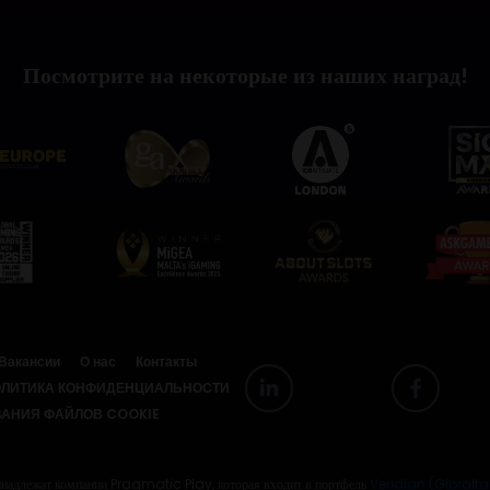
Посмотрите на некоторые из наших наград!
Вакансии
О нас
Контакты
ЛИТИКА КОНФИДЕНЦИАЛЬНОСТИ
АНИЯ ФАЙЛОВ COOKIE
адлежат компании Pragmatic Play, которая входит в портфель
Veridian (Gibralta