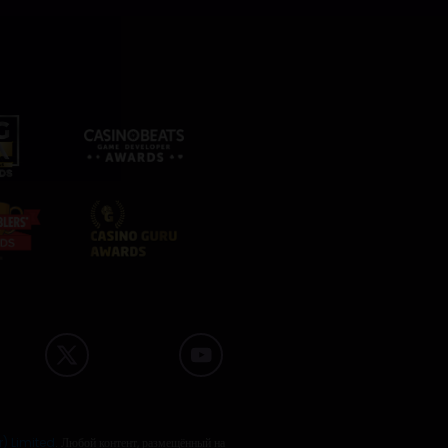
r) Limited
. Любой контент, размещённый на