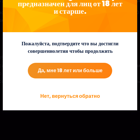
предназначен для лиц от 18 лет
и старше.
волов Scatter активируются бесплатные вращения: 10, 12, 15, 2
жители сохраняются на протяжении всего раунда.
Пожалуйста, подтвердите что вы достигли
совершеннолетия чтобы продолжить
15+ символов можно выиграть до 150x в основной игре
сле выигрышных каскадов, а при последующих выигрышах в рам
Да, мне 18 лет или больше
 128x
atter начисляются 10-30 бесплатных вращений, где отмеченны
Нет, вернуться обратно