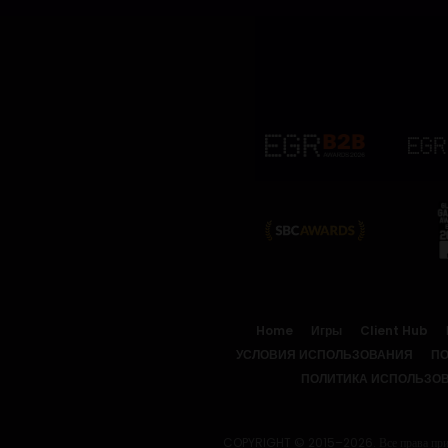
Home
Игры
Client Hub
УСЛОВИЯ ИСПОЛЬЗОВАНИЯ
ПО
ПОЛИТИКА ИСПОЛЬЗОВ
COPYRIGHT © 2015–2026. Все права прин