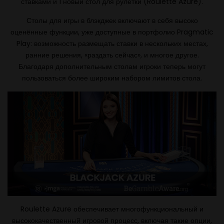
ставками и 1 новый стол для рулетки (Roulette Azure).
Столы для игры в блэкджек включают в себя высоко
оценённые функции, уже доступные в портфолио Pragmatic
Play: возможность размещать ставки в нескольких местах,
ранние решения, «раздать сейчас», и многое другое.
Благодаря дополнительным столам игроки теперь могут
пользоваться более широким набором лимитов стола.
Roulette Azure обеспечивает многофункциональный и
высококачественный игровой процесс, включая такие опции,