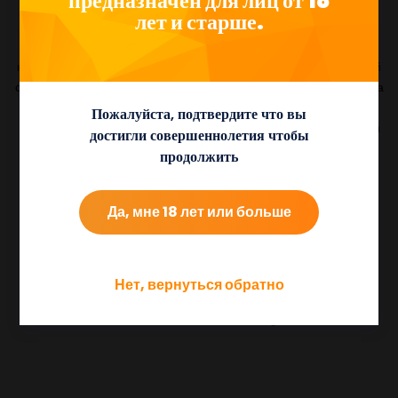
предназначен для лиц от 18
лет и старше.
Лана Блейчик, операционный менеджер Live Casino в
Pragmatic Play, сказала: «Мы очень рады увеличить
количество столов для блэкджека с нынешних 5 до 15 в общей
сложности, добавив в наше предложение столы для блэкджека
Azure и Roulette Azure». Мы всегда стремимся обеспечить
Пожалуйста, подтвердите что вы
игрокам наилучшие впечатления от игры. Совершенно новый
достигли совершеннолетия чтобы
облик студии вместе с нашими привлекательными дилерами
продолжить
создаст отличную атмосферу для игроков ».
В настоящее время Pragmatic Play выпускает до четырех
Да, мне 18 лет или больше
новых слотов
в месяц, а также поставляет продукты
Live
Казино
и
Bingo
с помощью своего мульти-вертикального
предложения. Весь портфель компании доступен через
Нет, вернуться обратно
единую интеграцию API.
18+ | BeGambleAware.org