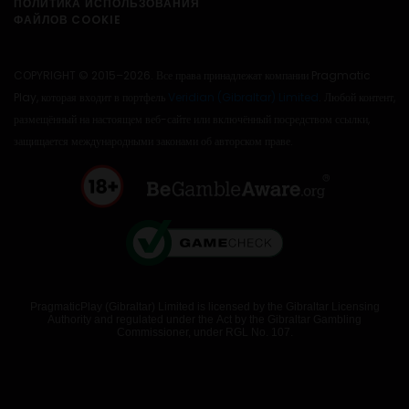
ПОЛИТИКА ИСПОЛЬЗОВАНИЯ
ФАЙЛОВ COOKIE
COPYRIGHT © 2015–2026. Все права принадлежат компании Pragmatic
Play, которая входит в портфель
Veridian (Gibraltar) Limited
. Любой контент,
размещённый на настоящем веб-сайте или включённый посредством ссылки,
защищается международными законами об авторском праве.