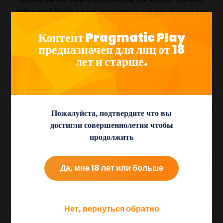
небольшой бонус в виде дополнительных бесплатных игр,
денежных значений, Wild множителей и джекпотов.
Контент Pragmatic Play
Temujin Treasures
наступает по пятам за популярными
предназначен для лиц от 18
играми
Fishin ’Reels
,
Joker King
и
Eye of the Storm
, усиливая
лет и старше.
эксклюзивное портфолио игровых автоматов Pragmatic Play,
который был разработан для игроков любого уровня опыта.
Йоси Барзели, директор по развитию бизнеса Pragmatic Play,
сказал: «Наш последний выпуск, вдохновленный Монгольской
Пожалуйста, подтвердите что вы
империей и ее великим лидером Чингисханом, представляет
достигли совершеннолетия чтобы
собой элегантный поворот в безжалостную главу мировой
продолжить
истории.
«
Temujin Treasures
представляет множество увлекательных
Да, мне 18 лет или больше
бонусных функций, которые могут привести к крупным
выигрышам. Это дает игрокам опыт, который они не смогут
найти больше нигде.
Нет, вернуться обратно
В настоящее время Pragmatic Play выпускает до пяти
новых