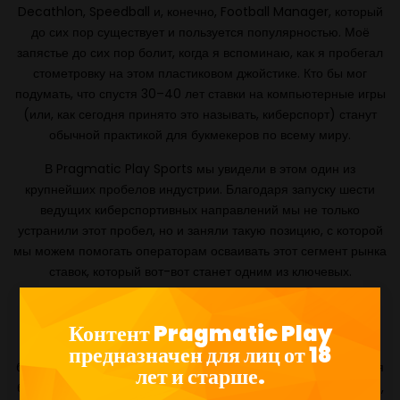
Decathlon, Speedball и, конечно, Football Manager, который
до сих пор существует и пользуется популярностью. Моё
запястье до сих пор болит, когда я вспоминаю, как я пробегал
стометровку на этом пластиковом джойстике. Кто бы мог
подумать, что спустя 30–40 лет ставки на компьютерные игры
(или, как сегодня принято это называть, киберспорт) станут
обычной практикой для букмекеров по всему миру.
В Pragmatic Play Sports мы увидели в этом один из
крупнейших пробелов индустрии. Благодаря запуску шести
ведущих киберспортивных направлений мы не только
устранили этот пробел, но и заняли такую позицию, с которой
мы можем помогать операторам осваивать этот сегмент рынка
ставок, который вот-вот станет одним из ключевых.
Всего пять-десять лет назад, когда я руководил оператором
ставок на спорт в Великобритании, индустрия уже активно
Контент Pragmatic Play
обсуждала перспективы киберспорта. Ожидалось, что он
предназначен для лиц от 18
быстро завоюет мировой рынок ставок на спорт. Признаюсь, я
лет и старше.
был скептически к этому настроен. Киберспорт, без сомнений,