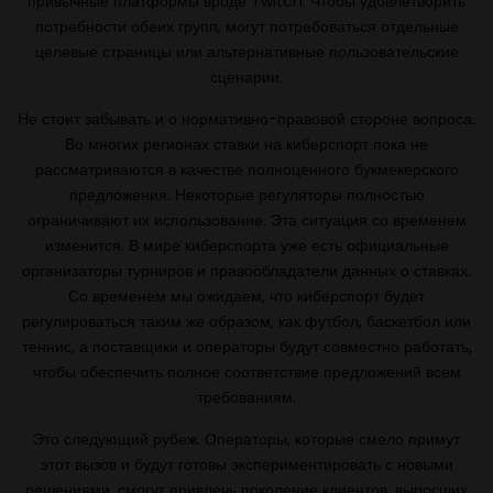
привычные платформы вроде Twitch. Чтобы удовлетворить
потребности обеих групп, могут потребоваться отдельные
целевые страницы или альтернативные пользовательские
сценарии.
Не стоит забывать и о нормативно-правовой стороне вопроса.
Во многих регионах ставки на киберспорт пока не
рассматриваются в качестве полноценного букмекерского
предложения. Некоторые регуляторы полностью
ограничивают их использование. Эта ситуация со временем
изменится. В мире киберспорта уже есть официальные
организаторы турниров и правообладатели данных о ставках.
Со временем мы ожидаем, что киберспорт будет
регулироваться таким же образом, как футбол, баскетбол или
теннис, а поставщики и операторы будут совместно работать,
чтобы обеспечить полное соответствие предложений всем
требованиям.
Это следующий рубеж. Операторы, которые смело примут
этот вызов и будут готовы экспериментировать с новыми
решениями, смогут привлечь поколение клиентов, выросших