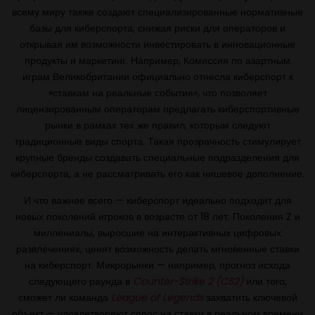
всему миру также создают специализированные нормативные
базы для киберспорта, снижая риски для операторов и
открывая им возможности инвестировать в инновационные
продукты и маркетинг. Например, Комиссия по азартным
играм Великобритании официально отнесла киберспорт к
«ставкам на реальные события», что позволяет
лицензированным операторам предлагать киберспортивные
рынки в рамках тех же правил, которым следуют
традиционные виды спорта. Такая прозрачность стимулирует
крупные бренды создавать специальные подразделения для
киберспорта, а не рассматривать его как нишевое дополнение.
И что важнее всего — киберспорт идеально подходит для
новых поколений игроков в возрасте от 18 лет. Поколения Z и
миллениалы, выросшие на интерактивных цифровых
развлечениях, ценят возможность делать мгновенные ставки
на киберспорт. Микрорынки — например, прогноз исхода
следующего раунда в
Counter-Strike 2 (CS2)
или того,
сможет ли команда
League of Legends
захватить ключевой
объект — удовлетворяют спрос на ставки в реальном времени