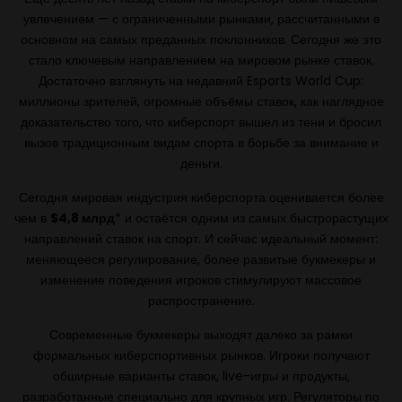
увлечением — с ограниченными рынками, рассчитанными в
основном на самых преданных поклонников. Сегодня же это
стало ключевым направлением на мировом рынке ставок.
Достаточно взглянуть на недавний Esports World Cup:
миллионы зрителей, огромные объёмы ставок, как наглядное
доказательство того, что киберспорт вышел из тени и бросил
вызов традиционным видам спорта в борьбе за внимание и
деньги.
Сегодня мировая индустрия киберспорта оценивается более
чем в
$4,8 млрд
* и остаётся одним из самых быстрорастущих
направлений ставок на спорт. И сейчас идеальный момент:
меняющееся регулирование, более развитые букмекеры и
изменение поведения игроков стимулируют массовое
распространение.
Современные букмекеры выходят далеко за рамки
формальных киберспортивных рынков. Игроки получают
обширные варианты ставок, live-игры и продукты,
разработанные специально для крупных игр. Регуляторы по