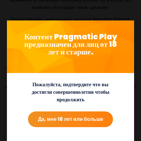
возможности как можно большему количеству игроков, что
возможно благодаря таким сделкам».
Энрико Мелфи, генеральный директор Reactive Games,
сказал: «Pragmatic Play имеет отличную репутацию в сфере
поставок отличных продуктов, и его портфолио Live Casino
Контент Pragmatic Play
быстро стало одним из лучших в отрасли.
предназначен для лиц от 18
лет и старше.
«Мы с нетерпением ждем возможности предложить эти
продукты нашим клиентам и расширяться вместе, так как
инновационные продукты Pragmatic Play продолжают расти».
В настоящее время Pragmatic Play предлагает до
Пожалуйста, подтвердите что вы
четырех
новых слот игр
в месяц, а также широкий ассортимент
достигли совершеннолетия чтобы
продуктов
Лайф Казино
и
Бинго
благодаря своему мульти —
продолжить
вертикальному предложению. Весь портфель компании
доступен через единую интеграцию API.
Да, мне 18 лет или больше
18+ | BeGambleAware.org