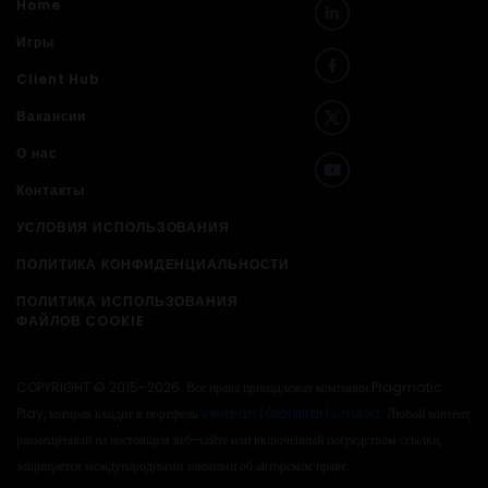
Home
Игры
Client Hub
Вакансии
О нас
Контакты
УСЛОВИЯ ИСПОЛЬЗОВАНИЯ
ПОЛИТИКА КОНФИДЕНЦИАЛЬНОСТИ
ПОЛИТИКА ИСПОЛЬЗОВАНИЯ
ФАЙЛОВ COOKIE
COPYRIGHT © 2015–2026. Все права принадлежат компании Pragmatic
Play, которая входит в портфель
Veridian (Gibraltar) Limited
. Любой контент,
размещённый на настоящем веб-сайте или включённый посредством ссылки,
защищается международными законами об авторском праве.