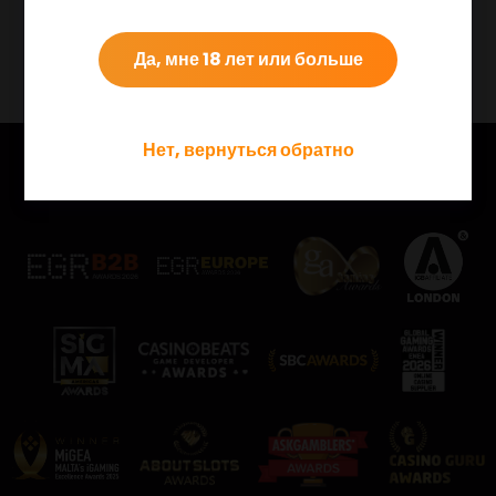
Да, мне 18 лет или больше
Нет, вернуться обратно
Посмотрите на некоторые из наших наград!