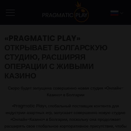
«PRAGMATIC PLAY»
ОТКРЫВАЕТ БОЛГАРСКУЮ
СТУДИЮ, РАСШИРЯЯ
ОПЕРАЦИИ С ЖИВЫМИ
КАЗИНО
Скоро будет запущена совершенно новая студия «Онлайн-
Казино» в Болгарии
«Pragmatic Play», глобальный поставщик контента для
индустрии азартных игр, запускает совершенно новую студию
«Онлайн-Казино» в Болгарии, поскольку она продолжает
расширять свое глобальное корпоративное присутствие, чтобы