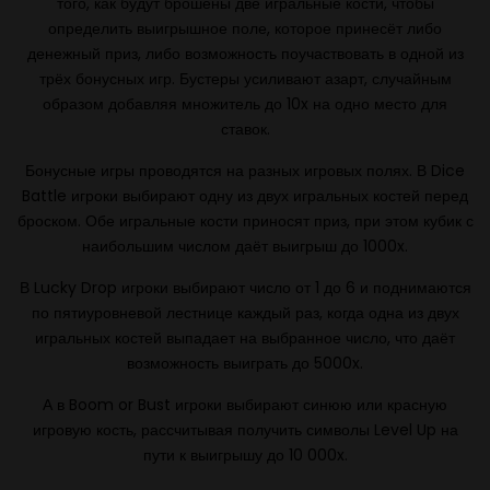
того, как будут брошены две игральные кости, чтобы
определить выигрышное поле, которое принесёт либо
денежный приз, либо возможность поучаствовать в одной из
трёх бонусных игр. Бустеры усиливают азарт, случайным
образом добавляя множитель до 10x на одно место для
ставок.
Бонусные игры проводятся на разных игровых полях. В Dice
Battle игроки выбирают одну из двух игральных костей перед
броском. Обе игральные кости приносят приз, при этом кубик с
наибольшим числом даёт выигрыш до 1000x.
В Lucky Drop игроки выбирают число от 1 до 6 и поднимаются
по пятиуровневой лестнице каждый раз, когда одна из двух
игральных костей выпадает на выбранное число, что даёт
возможность выиграть до 5000x.
А в Boom or Bust игроки выбирают синюю или красную
игровую кость, рассчитывая получить символы Level Up на
пути к выигрышу до 10 000x.