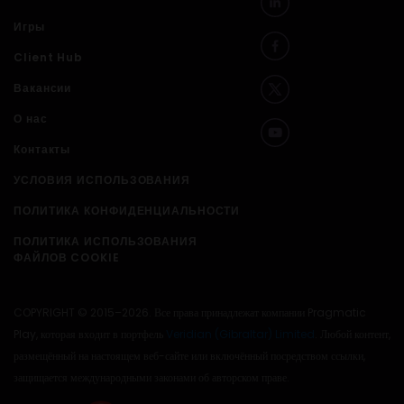
Игры
Client Hub
Вакансии
О нас
Контакты
УСЛОВИЯ ИСПОЛЬЗОВАНИЯ
ПОЛИТИКА КОНФИДЕНЦИАЛЬНОСТИ
ПОЛИТИКА ИСПОЛЬЗОВАНИЯ
ФАЙЛОВ COOKIE
COPYRIGHT © 2015–2026. Все права принадлежат компании Pragmatic
Play, которая входит в портфель
Veridian (Gibraltar) Limited
. Любой контент,
размещённый на настоящем веб-сайте или включённый посредством ссылки,
защищается международными законами об авторском праве.