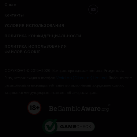
О нас
Контакты
УСЛОВИЯ ИСПОЛЬЗОВАНИЯ
ПОЛИТИКА КОНФИДЕНЦИАЛЬНОСТИ
ПОЛИТИКА ИСПОЛЬЗОВАНИЯ
ФАЙЛОВ COOKIE
COPYRIGHT © 2015–2026. Все права принадлежат компании Pragmatic
Play, которая входит в портфель
Veridian (Gibraltar) Limited
. Любой контент,
размещённый на настоящем веб-сайте или включённый посредством ссылки,
защищается международными законами об авторском праве.