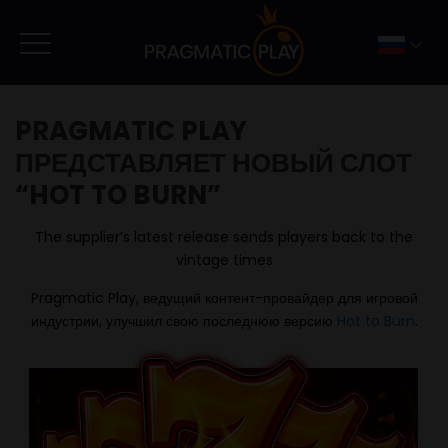
PRAGMATIC PLAY
ПРЕДСТАВЛЯЕТ НОВЫЙ СЛОТ
“HOT TO BURN”
The supplier’s latest release sends players back to the
vintage times
Pragmatic Play, ведущий контент-провайдер для игровой
индустрии, улучшил свою последнюю версию
Hot to Burn
.