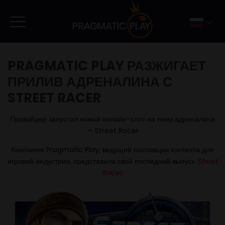
PRAGMATIC PLAY РАЗЖИГАЕТ
ПРИЛИВ АДРЕНАЛИНА С
STREET RACER
Провайдер запустил новый онлайн-слот на тему адреналина
— Street Racer
Компания Pragmatic Play, ведущий поставщик контента для
игровой индустрии, представила свой последний выпуск
Street
Racer
.