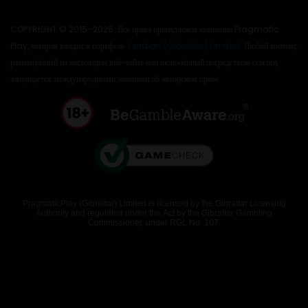
COPYRIGHT © 2015–2026. Все права принадлежат компании Pragmatic
Play, которая входит в портфель
Veridian (Gibraltar) Limited
. Любой контент,
размещённый на настоящем веб-сайте или включённый посредством ссылки,
защищается международными законами об авторском праве.