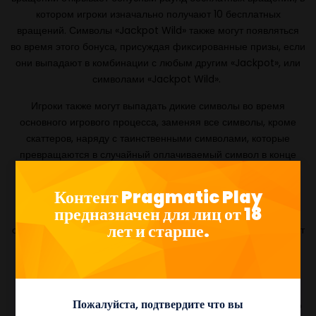
котором игроки изначально получают 10 бесплатных
вращений. Символы «Jackpot Wild» также могут появляться
во время этого бонуса, присуждая фиксированные призы, если
они выпадают в комбинации с любым другим «Jackpot», или
символами «Jackpot Wild».
Игроки также могут выпадать дикие символы во время
основного игрового процесса, заменяя все символы, кроме
скаттеров, наряду с таинственными символами, которые
превращаются в случайный оплачиваемый символ в конце
спина, на который они выпали.
Контент Pragmatic Play
«Country Farming™»
присоединяется к недавним выпускам
предназначен для лиц от 18
«Zeus vs Hades – Gods of War™»
и
«Sticky Bees™»
в
лет и старше.
отмеченном наградами портфолио, а «Pragmatic Play» может
похвастаться более чем 300 уникальными названиями игр.
В настоящее время «Pragmatic Play» выпускает до восьми
слотов
в месяц, а также предлагает игры:
онлайн-казино
,
Пожалуйста, подтвердите что вы
виртуальные спортивные состязания
и
бинго
в рамках своего