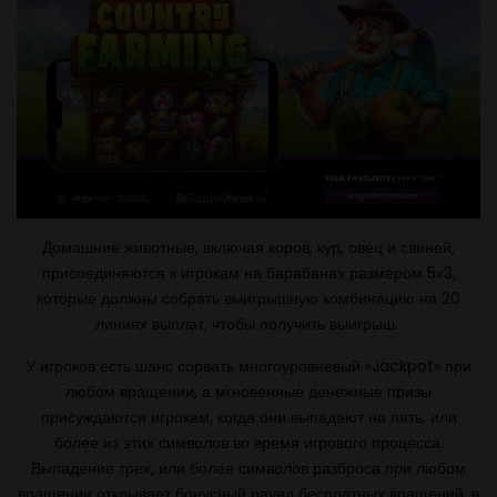
Домашние животные, включая коров, кур, овец и свиней,
присоединяются к игрокам на барабанах размером 5х3,
которые должны собрать выигрышную комбинацию на 20
линиях выплат, чтобы получить выигрыш.
У игроков есть шанс сорвать многоуровневый «Jackpot» при
любом вращении, а мгновенные денежные призы
присуждаются игрокам, когда они выпадают на пять, или
более из этих символов во время игрового процесса.
Выпадение трех, или более символов разброса при любом
вращении открывает бонусный раунд бесплатных вращений, в