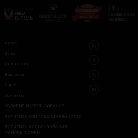
Home
Игры
Client Hub
Вакансии
О нас
Контакты
УСЛОВИЯ ИСПОЛЬЗОВАНИЯ
ПОЛИТИКА КОНФИДЕНЦИАЛЬНОСТИ
ПОЛИТИКА ИСПОЛЬЗОВАНИЯ
ФАЙЛОВ COOKIE