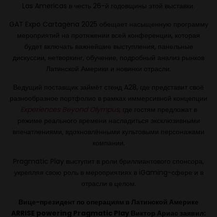
Las Americas в честь 26-й годовщины этой выставки.
GAT Expo Cartagena 2025 обещает насыщенную программу
мероприятий на протяжении всей конференции, которая
будет включать важнейшие выступления, панельные
дискуссии, нетворкинг, обучение, подробный анализ рынков
Латинской Америки и новинки отрасли.
Ведущий поставщик займёт стенд A28, где представит своё
разнообразное портфолио в рамках иммерсивной концепции
Experiences Beyond Olympus
, где гостям предложат в
режиме реального времени насладиться эксклюзивными
впечатлениями, вдохновлёнными культовыми персонажами
компании.
Pragmatic Play выступит в роли бриллиантового спонсора,
укрепляя свою роль в мероприятиях в iGaming-сфере и в
отрасли в целом.
Вице-президент по операциям в Латинской Америке
ARRISE powering Pragmatic Play Виктор Ариас заявил: