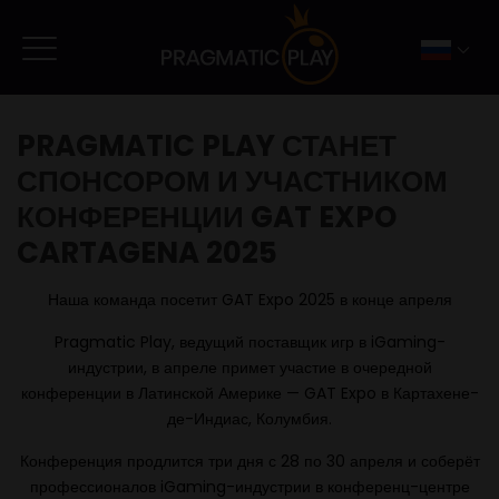
PRAGMATIC PLAY СТАНЕТ
СПОНСОРОМ И УЧАСТНИКОМ
КОНФЕРЕНЦИИ GAT EXPO
CARTAGENA 2025
Наша команда посетит GAT Expo 2025 в конце апреля
Pragmatic Play, ведущий поставщик игр в iGaming-
индустрии, в апреле примет участие в очередной
конференции в Латинской Америке — GAT Expo в Картахене-
де-Индиас, Колумбия.
Конференция продлится три дня с 28 по 30 апреля и соберёт
профессионалов iGaming-индустрии в конференц-центре