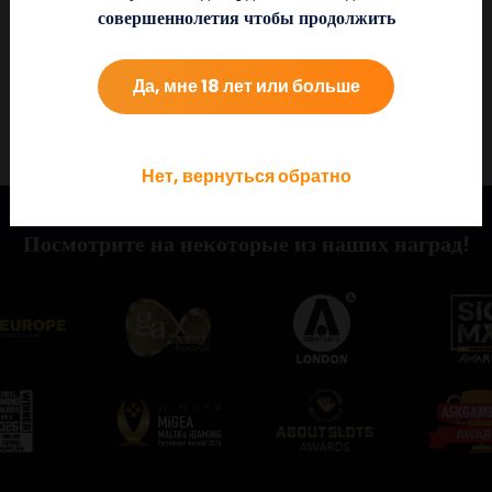
совершеннолетия чтобы продолжить
18+ | BeGambleAware.org
Да, мне 18 лет или больше
Нет, вернуться обратно
Посмотрите на некоторые из наших наград!