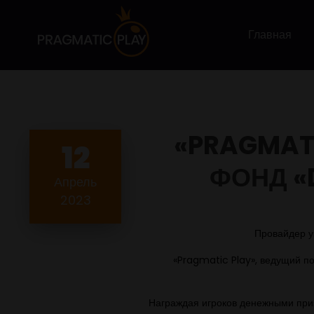
Главная
«PRAGMAT
12
ФОНД «
Апрель
2023
Провайдер у
«Pragmatic Play», ведущий п
Награждая игроков денежными приз