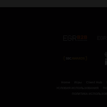
Home
Игры
Client Hub
УСЛОВИЯ ИСПОЛЬЗОВАНИЯ
ПО
ПОЛИТИКА ИСПОЛЬЗОВ