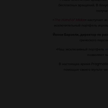
бесплатных вращений. В бонус
получа
«
The Hand of Midas
» наступает в
исключительный портфель игровых
Йосси Барзели, директор по раз
греческого персо
«Наш эксклюзивный портфель
и
позволяют на
В настоящее время Pragmatic
помощью своего мульти-ве