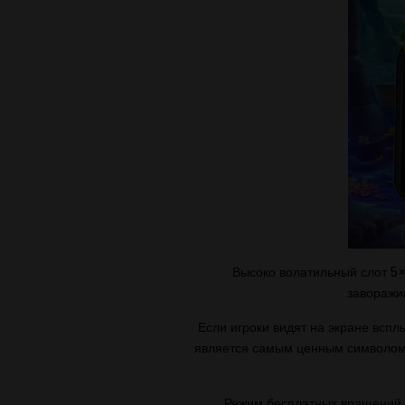
Высоко волатильный слот 5×
заворажи
Если игроки видят на экране всп
является самым ценным символом в
Режим бесплатных вращений з