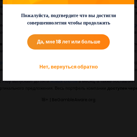
ном режиме джокеры становятся липкими, что ведет к огромным вы
ть дополнительные утешительные вращения, благодаря щедрости 
Пожалуйста, подтвердите что вы достигли
совершеннолетия чтобы продолжить
след за недавними хитами
Eye of the Storm
,
Madame Destiny Meg
 автоматов Pragmatic Play, который был разработан для игроков
Да, мне 18 лет или больше
витию бизнеса в Pragmatic Play, сказал
: «The Hand of Midas п
нажа, поскольку они стремятся помочь ему избавиться от его богатс
гровых автоматов
продолжает расти с каждым месяцем, а новые игр
Нет, вернуться обратно
м привлечь еще больше игроков и создать для них более интересн
 Play выпускает до пяти
новых слотов
в месяц, а также поставляет
ртикального предложения. Весь портфель компании
доступен чер
18+ | BeGambleAware.org