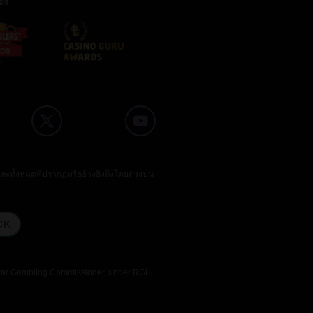
และทั้งหมดที่ปรากฏหรืออ้างอิงถึงโดยตรงบน