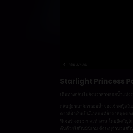
กลับไปที่เกม
Starlight Princess P
เดินทางกลับไปยังปราสาทลอยน้ำแห่งร
กลับสู่อาณาจักรลอยน้ำของเจ้าหญิงในภ
ดาวสีน้ำเงินเป็นไอคอนที่ล้ำค่าที่สุดข
ฟีเจอร์ Respin จะทำงาน โดยยึดสัญลัก
ต้นด้วยรีสปินมินิเกม ซึ่งระบุจำนวนสปิ