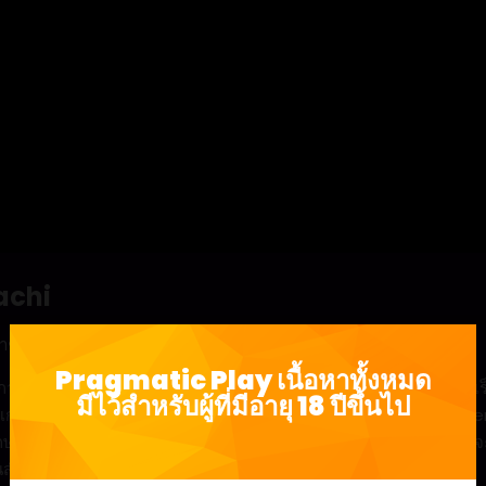
achi
าชวงศ์ใน Starlight Princess Pachi
Pragmatic Play เนื้อหาทั้งหมด
าคล่าสุดของซีรีส์ Starlight Princess ในเกมสล็อตขนาด 3×3 ที่รวดเร
มีไว้สำหรับผู้ที่มีอายุ 18 ปีขึ้นไป
องเกมนี้ ในขณะที่มีทั้งรีสปินและฟรีสปินอยู่ในเกม หากสัญลักษณ์ Scatt
ษณ์ไว้กับที่ในขณะที่รีลอื่นๆ หมุน สัญลักษณ์ Scatter สามสัญลักษณ์จ
นสำหรับเริ่มโบนัส