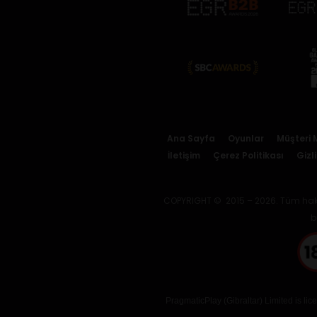
Ana Sayfa
Oyunlar
Müşteri 
İletişim
Çerez Politikası
Gizli
COPYRIGHT © 2015 – 2026. Tüm hakla
b