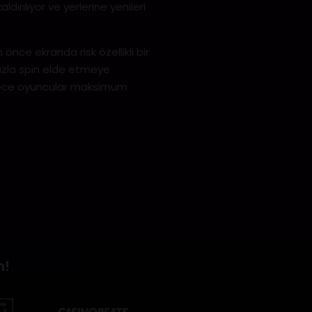
rılıyor ve yerlerine yenileri
nce ekranda risk özellikli bir
azla spin elde etmeye
Böylece oyuncular maksimum
n!