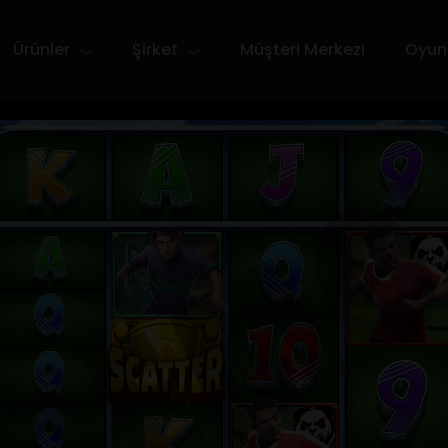
Ürünler
Şirket
Müşteri Merkezi
Oyun