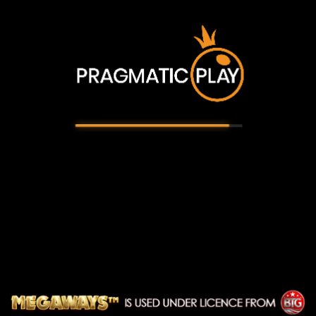
yaş ve üzeri kişilere
yöneliktir
Yakın zamanda aldığımız ödüllere bir göz atın!
Please confirm you meet the legal
age requirement to continue
Evet, 18 yaşında veya daha
büyüğüm
Hayır, beni geri al