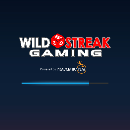
Collect
Trong Vòng quay miễn phí, mọi biểu tượng Wild đều
mang Hệ số nhân, và các hệ số sẽ nhân với nhau nếu
Nội dung của Pragmatic
nhiều Wild cùng xuất hiện
Play dành cho những
người từ 18 tuổi trở lên
Thông tin cơ bản
RTP:
96.51%
Vui lòng xác nhận rằng bạn đáp
ứng yêu cầu về độ tuổi yêu cầu để
tiếp tục
Hãy xem một số giải thưởng của chúng tôi!
Vâng, tôi đã đủ hoặc hơn 18 tuổi
Không, đưa tôi trở lại