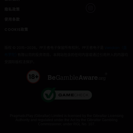
隐私政策
使用条款
COOKIE政策
版权 © 2015–2026。PP王者电子保留所有权利，PP王者电子是
Veridian（直
布罗陀)
有限公司的投资项目。本网站包含的任何内容或通过引用并入的内容均
受国际版权法保护。