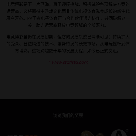
电竞博彩是下一片蓝海。勇于迎接挑战、积极试验各项解决方案的
运营商，必将赢得由游戏文化而非传统电视体育滋养成长的新生代
用户芳心。PP王者电子体育正与合作伙伴通力协作，共同破解这一
关，助力运营商释放电竞领域的全部潜力。
电竞博彩虽仍在发展初期，但它的发展轨迹已清晰可见：持续扩大
的受众、日益精进的技术、蓄势待发的长效市场。从电玩摇杆到体
育博彩，这场跨越数十年的发展历程，如今已正式交汇。
* www.statista.com
浏览我们的奖项