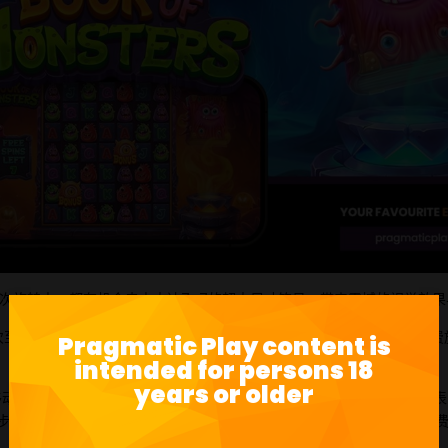
次旋转中，都有机会击中大达7×7的超大尺寸符号，带来震撼的视觉效
次至8次免费旋转的奖励游戏，并随机选定一种符号作为FAT符号。在免
Pragmatic Play content is
更多免费旋转次数，并将FAT符号升级为更高等级的赔付符号。
intended for persons 18
years or older
移动到新的位置。每当击中与FAT符号相同的符号时，都会被收集至计量表
步从2×2、3×3不断增大至最大7×7，每次扩大都会奖励1次至3次额外免