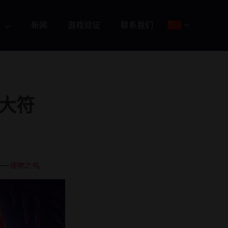
新闻
游戏验证
联系我们
大符
──
怪物之书
。