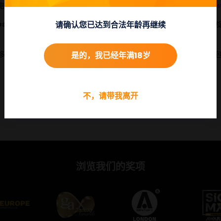
者电子获奖老虎机组合的最新游戏，继
疯狂大鲈鱼重返竞赛
和
5金狮Megawa
请确认您已达到合法年龄再继续
des表示：
“怪物之书是一款令人兴奋且画面丰富的电子老虎机游戏，每次
5,000倍的奖励。”
多达8款新的
线上老虎机游戏
，并且还通过单一API 提供多种产品组合，
是的，我已经年满18岁
不，请带我离开
浏览我们的奖项