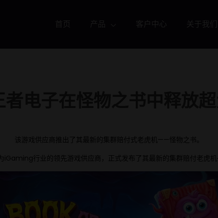
首页
产品
客户中心
关于我们
P王者电子在怪物之书中释放超
该游戏供应商推出了其最新的集群赔付式老虎机——怪物之书。
为iGaming行业的领先游戏供应商，正式发布了其最新的集群赔付老虎机