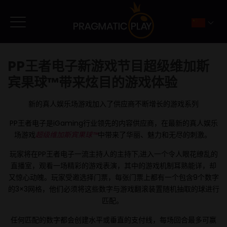
PP王者电子新游戏节目​超级维加斯
宾果球™​带来炫目的游戏体验
新的真人娱乐场游戏加入了供应商不断增长的游戏系列
PP王者电子是iGaming行业领先的内容供应商，在最新的真人娱乐
场游戏​
超级维加斯宾果球™
​中带来了华丽、魅力和无尽的刺激。
玩家将在PP王者电子一流主持人的主持下,进入一个令人眼花缭乱的
直播室，观看一场精彩的游戏表演，其中的游戏机制耳熟能详，却
又惊心动魄。玩家受邀选择门票，每张门票上都有一个包含9个数字
的3×3网格，他们必须将这些数字与游戏翻滚装置随机抽取的球进行
匹配。
任何匹配的数字都会创建水平或垂直的支付线，每场回合最多可赢