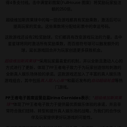
得4条支付线。击中满堂彩图案(​FullHouse 图案）​将奖励玩家投注
额的250倍。
超级维加斯宾果球中的每一回合游戏都具有奖励乘数，激活后可以
提高玩家的奖金。这些乘数将分配给彩票中的幸运号码。
这款游戏还设有2粒奖励球，它们都具有改变游戏玩法的力量。击中
星星球将同时激活所有奖励乘数，而百搭符号球可以触发额外的
球，延长游戏回合并为玩家创造更多获胜机会。
超级维加斯宾果球™
​采用玩家最喜爱的机制，并以全新且激动人心的
方式进行了更新，体现了PP王者电子致力于为玩家创造惊险刺激的
全新真人娱乐场体验的承诺。这款游戏还加入了丰富的真人娱乐场
游戏组合，其中包括​
真人甜入心扉™
​和最近发布的
自动超级轮盘
等热
门游戏。
PP王者电子首席运营总监Irina Cornides表示：
“​
超级维加斯宾果
球™
​体现了PP王者电子致力于提供最优质娱乐体验的承诺，并且非
常符合我们扭转、转型和提升真人娱乐场的战略，为我们的合作伙
伴及玩家提供更好玩游戏的可能性。