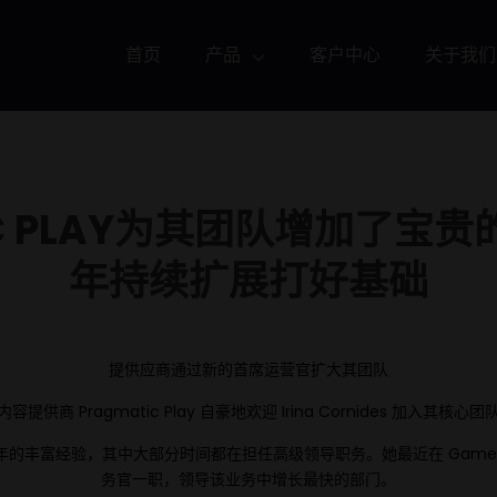
首页
产品
客户中心
关于我们
IC PLAY为其团队增加了宝贵的
年持续扩展打好基础
提供应商通过新的首席运营官扩大其团队
供商 Pragmatic Play 自豪地欢迎 Irina Cornides 加入其
业拥有十多年的丰富经验，其中大部分时间都在担任高级领导职务。她最近在 Gamesy
务官一职，领导该业务中增长最快的部门。