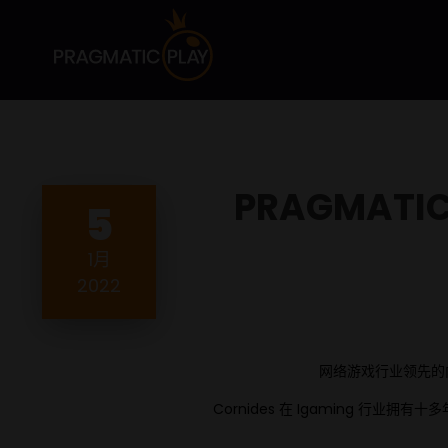
PRAGMAT
5
1月
2022
网络游戏行业领先的内容提
Cornides 在 Igaming 行