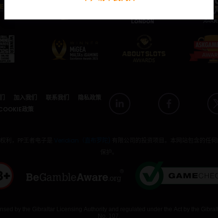
们
加入我们
联系我们
隐私政策
COOKIE政策
所有权利，PP王者电子是
Veridian（直布罗陀)
有限公司的投资项目。本网站包含的任何
保护。