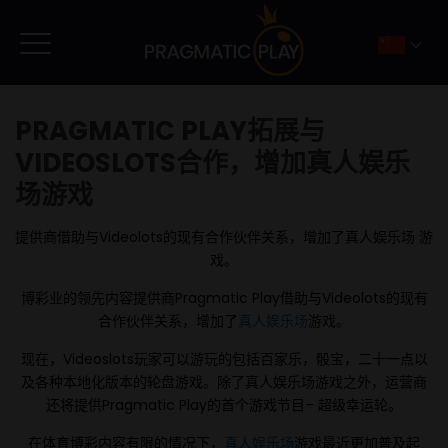
PRAGMATIC PLAY拓展与
VIDEOSLOTS合作，增加真人娱乐
场游戏
提供商借助与Videolots的现有合作伙伴关系，增加了真人娱乐场 游
戏。
博彩业的领先内容提供商Pragmatic Play借助与Videolots的现有
合作伙伴关系，增加了
真人娱乐场
游戏。
现在，Videoslots玩家可以游玩的包括百家乐，骰宝，二十一点以
及各种本地化版本的轮盘游戏。除了真人娱乐场游戏之外，运营商
还将提供Pragmatic Play的首个游戏节目– 超级幸运轮。
在体育博彩内容有限的情况下，
真人娱乐场
游戏最近更加普及起