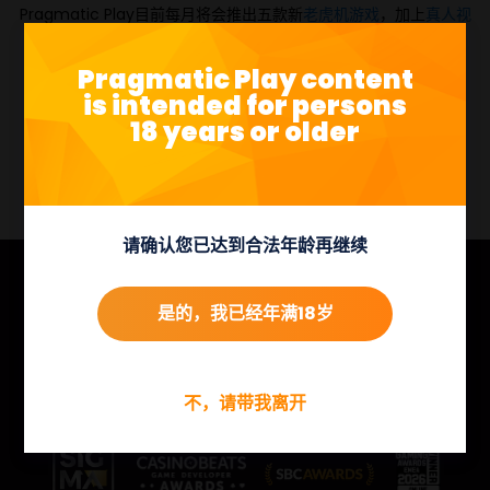
Pragmatic Play目前每月将会推出五款新
老虎机游戏
，加上
真人视
讯游戏
及
宾果游戏
等，所有的游戏只需要一个API即可实现完美对
接。
Pragmatic Play content
is intended for persons
18+ | BeGambleAware.org
18 years or older
请确认您已达到合法年龄再继续
浏览我们的奖项
是的，我已经年满18岁
不，请带我离开