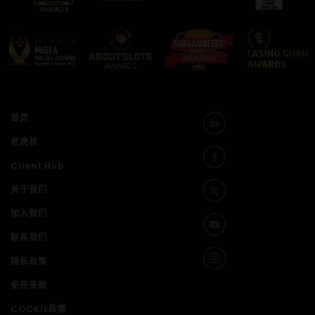
首页
老虎机
Client Hub
关于我们
加入我们
联系我们
隐私政策
使用条款
COOKIE政策