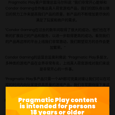
Pragmatic Play客户管理总监马尔科说: “我们非常开心能够和
Condor Gaming合作推出真人荷官游戏产品，我们的团队夜以继
日的努力工作来提高我们产品的质量，新产品的不断增加更尽快的
满足了玩家和商户的需求。
“Condor Gaming在过去的数年间取得了很大的成功，他们也在不
断的扩展自己的产品和服务，以进一步取得更高的成功。看到我们
的产品再这样的平台上线我们非常激动，我们期望双方的合作会更
加繁荣。”
Condor Gaming的运营总监奥利佛说: “Pragmatic Play多层次，
多种类的游戏产品在业界非常有名，上线真人荷官游戏对我们来说
是非常开心的一件事。
“Pragmatic Play多产品只需一个API即可完美对接让我们可以在可
控的时间内向玩家提供高质量的游戏产品，我们非常期待接下来这
些游戏在我们平台的表现。”
Pragmatic Play content
Pragmatic Play 目前每月推出4款新
老虎机游戏
，并且同时还有
真
is intended for persons
人荷官
以及
宾果
游戏等。所有的游戏只需要一个API即可实现完美对
18 years or older
接