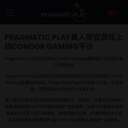
PRAGMATIC PLAY真人荷官游戏上
线CONDOR GAMING平台
Pragmatic Play近日起将向Condor Gaming集团旗下平台提供真
人荷官游戏
Pragmatic Play业界知名在线游戏提供商近日对外宣布和Condor
Gaming签署合作协议，Pragmatic Play的全线真人产品，包含轮
盘，百家乐和21点将全部上线该平台。
真人游戏产品采用4K高清视频直播技术，低延时，在最多可容纳40
张牌桌摄影棚24X7不间断的向用户提供服务。玩家可以使用手机或
者其他台式客户端开始游戏，游戏的统计记录，存储特殊投注方式
以及其他很多功能都在Pragmatic Play的真人游戏里一应俱全。