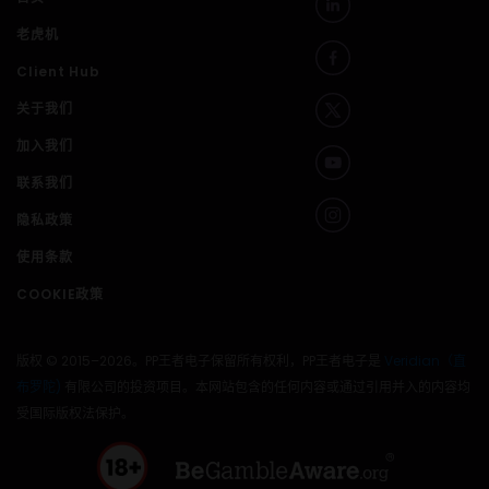
老虎机
Client Hub
关于我们
加入我们
联系我们
隐私政策
使用条款
COOKIE政策
版权 © 2015–2026。PP王者电子保留所有权利，PP王者电子是
Veridian（直
布罗陀)
有限公司的投资项目。本网站包含的任何内容或通过引用并入的内容均
受国际版权法保护。