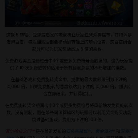
这款 5 转轴、受挪威启发的老虎机让玩家任凭众神摆布，其特色是
漫游百搭，每次翻滚后都会移动到转轴上的随机位置，这百搭组合
部分可以为玩家奖励高达 5 倍的乘数。
免费游戏奖金是通过击中3个或更多免费符号而触发的，这为玩家提
供了 10 次免费旋转和适用于所有翻滚总赢的不断增加的乘数。
在基础游戏和免费旋转奖金中，提供的最大赢额限制为下注的
10,000 倍，如果免费旋转的总赢额达到下注的 10,000 倍，则该回
合立即结束，并获得胜利。
在免费旋转奖金期间击中3个或更多免费符号将重新触发免费旋转次
数，没有限制，而在某些司法管辖区的玩家可以利用奖金购买功能
绕过基础游戏，费用为下注的 100 倍。
瓦尔哈拉之门™
是在最近发布的
石头族赌城™
、
黄金派对®
和
深海动