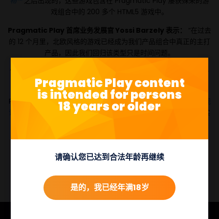
物™
之后出现的，这些游戏包含在 Pragmatic Play 屡获殊荣的游
戏组合中的 200 多个 HTML5 游戏中。
Pragmatic Play
首席业务发展官
Yossi Barzely
表示：
“在过去
的 12 个月里，北欧风格的游戏已经成为我们产品组合中真正的主打
产品，因此我们回归该类型只是时间问题。
“
瓦尔哈拉之门™
具有出色的图形、引人入胜的声音和顶级机制——
Pragmatic Play content
所有这些都为玩家创造了真正身临其境的体验。”
is intended for persons
Pragmatic Play目前每月将会推出五款新
老虎机游戏
，加上
真人视
18 years or older
讯游戏
、
虚拟体育
及
宾果游戏
等，所有的游戏只需要一个API即可实
现完美对接。
18+ | BeGambleAware.org
请确认您已达到合法年龄再继续
是的，我已经年满18岁