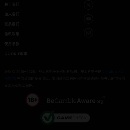
关于我们
加入我们
联系我们
隐私政策
使用条款
COOKIE政策
版权 © 2015–2026。PP王者电子保留所有权利，PP王者电子是
Veridian（直
布罗陀)
有限公司的投资项目。本网站包含的任何内容或通过引用并入的内容均
受国际版权法保护。