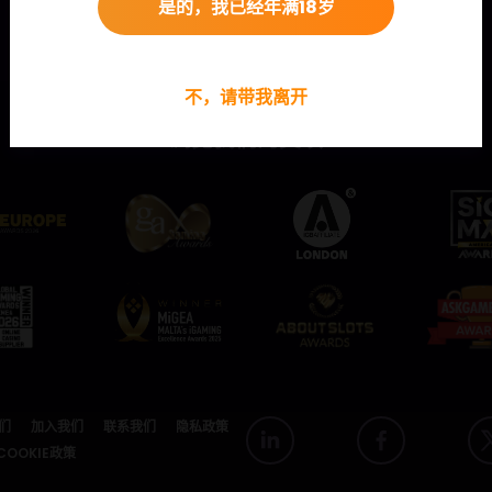
是的，我已经年满18岁
不，请带我离开
浏览我们的奖项
们
加入我们
联系我们
隐私政策
COOKIE政策