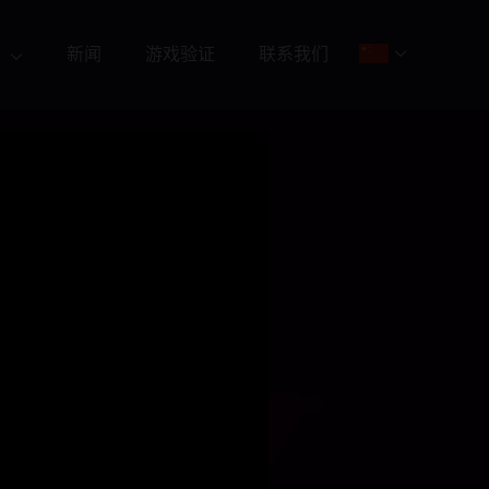
新闻
游戏验证
联系我们