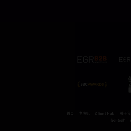
首页
老虎机
Client Hub
关于我
使用条款