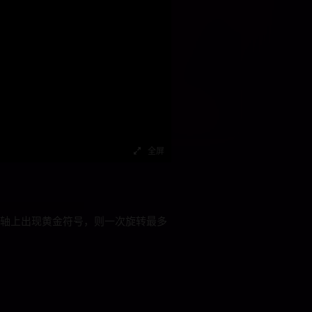
全屏
转轴上出现黄金符号，则一次旋转最多