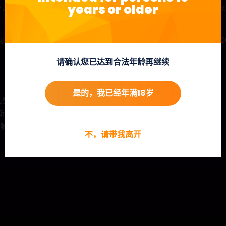
years or older
号，即可触发金钱重新旋转功能，获得3次重新旋转。在此功能中，仅
见金钱符号的奖励；若网格上15个位置均被填满，还可赢得价值1,0
请确认您已达到合法年龄再继续
是的，我已经年满18岁
免费旋转，第2条至第4条转轴将合并成一个巨型符号
新旋转功能，奖励可达100倍，并有机会赢取3个累积奖励
触发
不，请带我离开