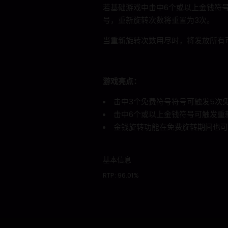
若基础游戏中击中6个或以上金钱符
号，重新旋转次数将重置为3次。
当重新旋转次数用尽时，将发放所有可
游戏亮点：
击中3个免费符号符号可触发5次
击中6个或以上金钱符号可触发重
金钱旋转功能在免费旋转期间也可
基本信息
RTP:
96.01%