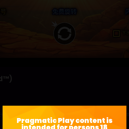
d™)
得5次免费旋转，第2条至第4条转轴将合并成一个巨型符号。再击
Pragmatic Play content is
intended for persons 18