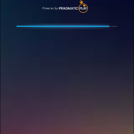
请确认您已达到合法年龄再继续
是的，我已经年满18岁
不，请带我离开
首页
老虎机
Client Hub
关于我们
加入我们
联系我们