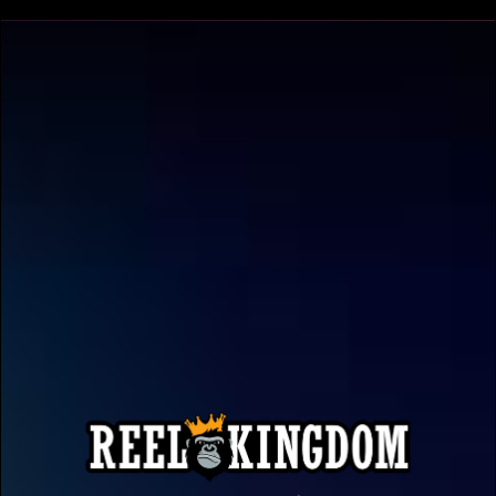
当击中3个免费符号时，您将获得至少10次免费旋转，每个
渔夫符号都会收集所有鱼类符号的现金值。
如果击中渔夫符号时没有鱼类符号，可能会触发大火箭筒功
能（Big Bazooka）功能，在网格上随机分配现金符号。
每当击中第4个渔夫符号时，将再获得10次免费旋转，并附
加一个最高达10倍的递增乘数。 =
基本信息
RTP:
96.50%
Pragmatic Play content
is intended for persons
浏览我们的奖项
18 years or older